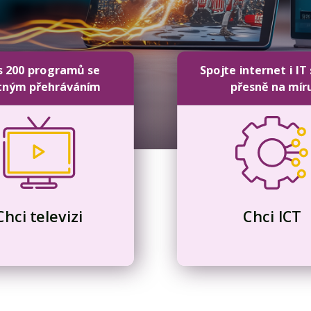
s 200 programů se
Spojte internet i IT
tným přehráváním
přesně na mír
Chci televizi
Chci ICT