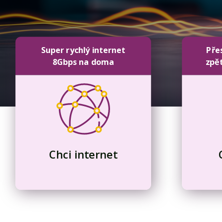
Super rychlý internet
Pře
8Gbps na doma
zpě
Chci internet