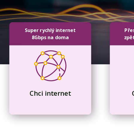
Super rychlý internet
Pře
8Gbps na doma
zpě
Chci internet