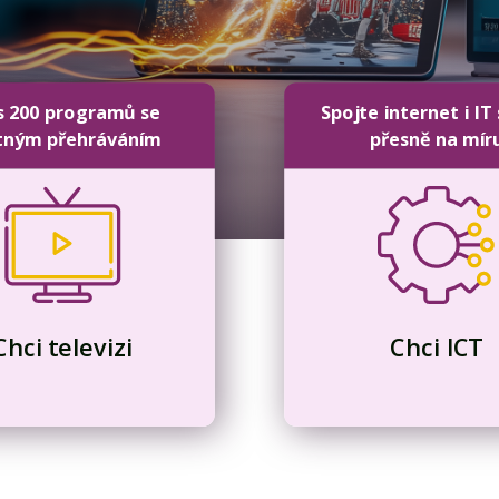
s 200 programů se
Spojte internet i IT
tným přehráváním
přesně na mír
Chci televizi
Chci ICT