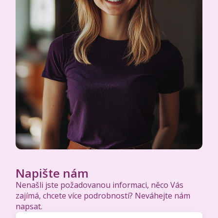
Napište nám
Nenašli jste požadovanou informaci, něco Vás
zajímá, chcete více podrobností? Neváhejte nám
napsat.