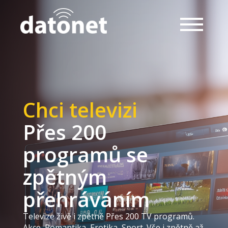
Chci televizi
Přes 200
programů se
zpětným
přehráváním
Televize živě i zpětně Přes 200 TV programů.
Akce, Romantika, Erotika, Sport. Vše i zpětně až