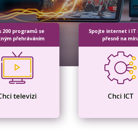
s 200 programů se
Spojte internet i IT
tným přehráváním
přesně na mír
Chci televizi
Chci ICT