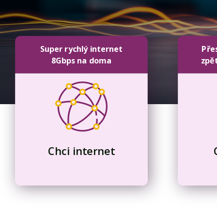
Super rychlý internet
Pře
8Gbps na doma
zpě
Chci internet