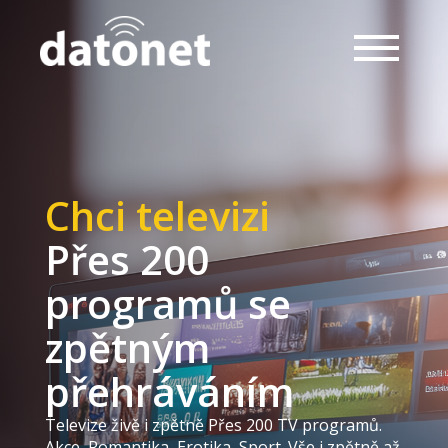
Chci televizi
Přes 200
programů se
zpětným
přehráváním
Televize živě i zpětně Přes 200 TV programů.
Akce, Romantika, Erotika, Sport. Vše i zpětně až