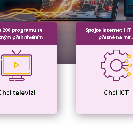
s 200 programů se
Spojte internet i IT
tným přehráváním
přesně na mír
Chci televizi
Chci ICT