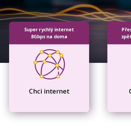
Super rychlý internet
Pře
8Gbps na doma
zpě
Chci internet