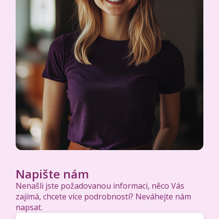
Napište nám
Nenašli jste požadovanou informaci, něco Vás
zajímá, chcete více podrobností? Neváhejte nám
napsat.