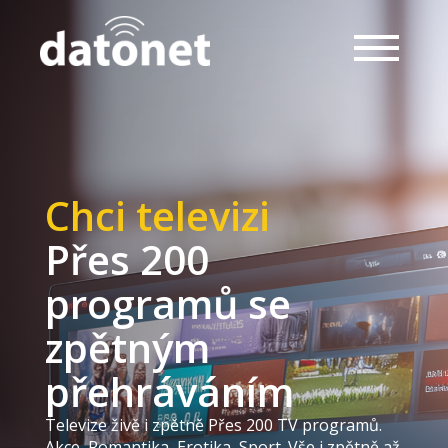
Chci televizi
Přes 200
programů se
zpětným
přehráváním
Televize živě i zpětně Přes 200 TV programů.
Akce, Romantika, Erotika, Sport. Vše i zpětně až