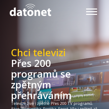
Chci televizi
Přes 200
programů se
zpětným
přehráváním
Televize živě i zpětně Přes 200 TV programů.
Akce, Romantika, Erotika, Sport. Vše i zpětně až