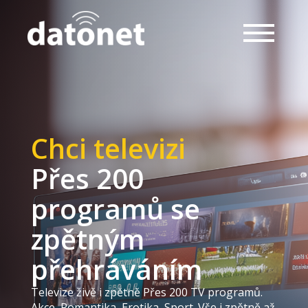
Chci televizi
Přes 200
programů se
zpětným
přehráváním
Televize živě i zpětně Přes 200 TV programů.
Akce, Romantika, Erotika, Sport. Vše i zpětně až