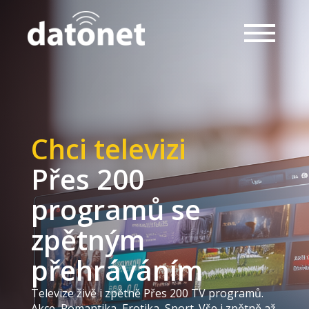
Chci televizi
Přes 200
programů se
zpětným
přehráváním
Televize živě i zpětně Přes 200 TV programů.
Akce, Romantika, Erotika, Sport. Vše i zpětně až