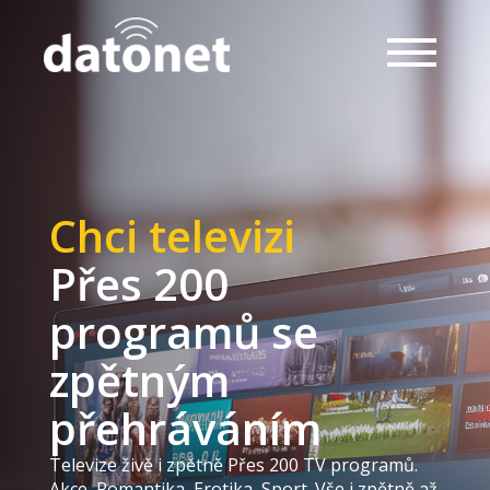
Chci televizi
Přes 200
programů se
zpětným
přehráváním
Televize živě i zpětně Přes 200 TV programů.
Akce, Romantika, Erotika, Sport. Vše i zpětně až