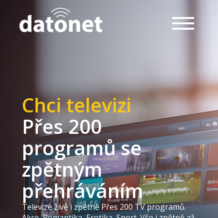
Chci televizi
Přes 200
programů se
zpětným
přehráváním
Televize živě i zpětně Přes 200 TV programů.
Akce, Romantika, Erotika, Sport. Vše i zpětně až