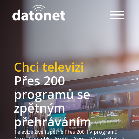
Chci televizi
Přes 200
programů se
zpětným
přehráváním
Televize živě i zpětně Přes 200 TV programů.
Akce, Romantika, Erotika, Sport. Vše i zpětně až