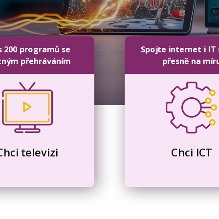
s 200 programů se
Spojte internet i IT
tným přehráváním
přesně na mír
Chci televizi
Chci ICT