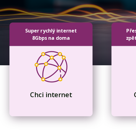
Super rychlý internet
Pře
8Gbps na doma
zpě
Chci internet