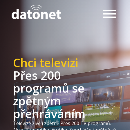
Chci televizi
Přes 200
programů se
zpětným
přehráváním
Televize živě i zpětně Přes 200 TV programů.
Akce, Romantika, Erotika, Sport. Vše i zpětně až