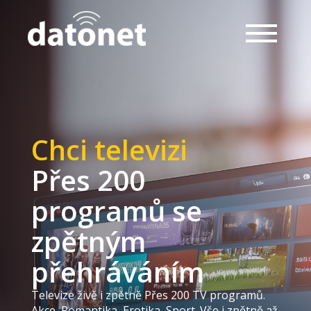
Chci televizi
Přes 200
programů se
zpětným
přehráváním
Televize živě i zpětně Přes 200 TV programů.
Akce, Romantika, Erotika, Sport. Vše i zpětně až