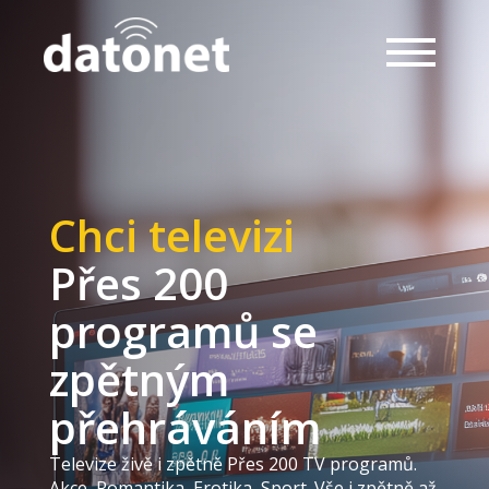
Chci televizi
Přes 200
programů se
zpětným
přehráváním
Televize živě i zpětně Přes 200 TV programů.
Akce, Romantika, Erotika, Sport. Vše i zpětně až