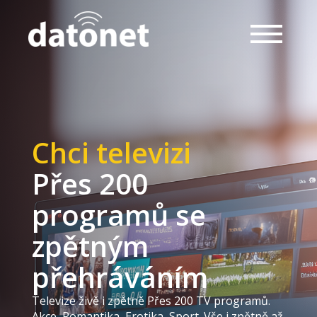
Chci televizi
Přes 200
programů se
zpětným
přehráváním
Televize živě i zpětně Přes 200 TV programů.
Akce, Romantika, Erotika, Sport. Vše i zpětně až